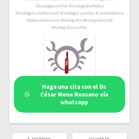
#OncologoLunaParc #OncologoStarMedica
#OncologoCuautitlanIzcalli #OncologoCuautitlan #CancerDeMama
#DeteccionDeCancer #Mastografia #MastografiaIzcalli
#MastografiaLunaParc
Haga una cita con el Dr.
César Mena Rossano vía
whatsapp
POST
SIGUIENTE
ANTERIOR:
SIGUIENTE: