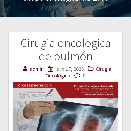
Cirugía oncológica
Navegación
de pulmón
de
entradas
admin
julio 17, 2023
Cirugía
Oncológica
0