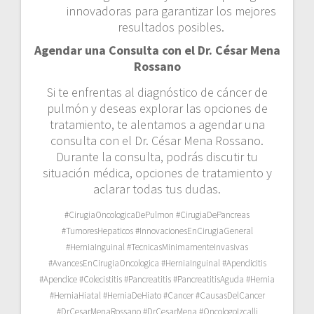
innovadoras para garantizar los mejores
resultados posibles.
Agendar una Consulta con el Dr. César Mena
Rossano
Si te enfrentas al diagnóstico de cáncer de
pulmón y deseas explorar las opciones de
tratamiento, te alentamos a agendar una
consulta con el Dr. César Mena Rossano.
Durante la consulta, podrás discutir tu
situación médica, opciones de tratamiento y
aclarar todas tus dudas.
#CirugiaOncologicaDePulmon #CirugiaDePancreas
#TumoresHepaticos #InnovacionesEnCirugiaGeneral
#HerniaInguinal #TecnicasMinimamenteInvasivas
#AvancesEnCirugiaOncologica #HerniaInguinal #Apendicitis
#Apendice #Colecistitis #Pancreatitis #PancreatitisAguda #Hernia
#HerniaHiatal #HerniaDeHiato #Cancer #CausasDelCancer
#DrCesarMenaRossano #DrCesarMena #OncologoIzcalli