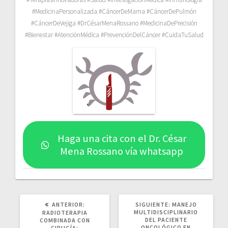
#MedicinaPersonalizada #CáncerDeMama #CáncerDePulmón
#CáncerDeVejiga #DrCésarMenaRossano #MedicinaDePrecisión
#Bienestar #AtenciónMédica #PrevenciónDelCáncer #CuidaTuSalud
Haga una cita con el Dr. César
Mena Rossano vía whatsapp
POST
SIGUIENTE
ANTERIOR:
SIGUIENTE:
MANEJO
ANTERIOR:
POST:
MULTIDISCIPLINARIO
RADIOTERAPIA
DEL PACIENTE
COMBINADA CON
ONCOLÓGICO EN
CIRUGÍA: