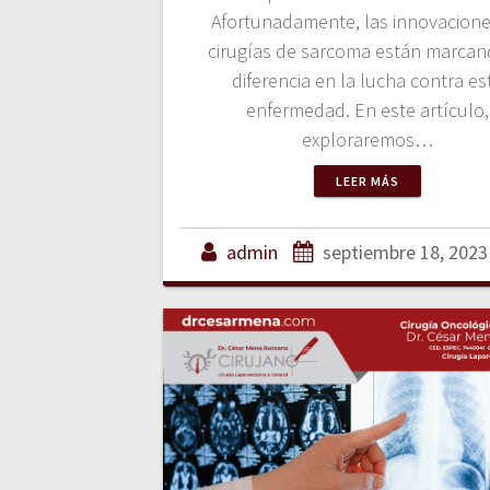
Afortunadamente, las innovacione
cirugías de sarcoma están marcan
diferencia en la lucha contra es
enfermedad. En este artículo,
exploraremos…
LEER MÁS
admin
septiembre 18, 2023