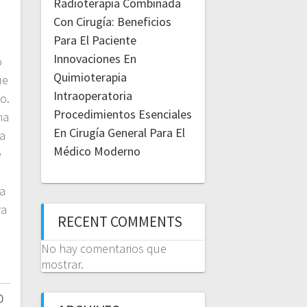
Radioterapia Combinada
Con Cirugía: Beneficios
Para El Paciente
Innovaciones En
o
Quimioterapia
ue
Intraoperatoria
o.
Procedimientos Esenciales
ha
En Cirugía General Para El
ia
Médico Moderno
e
a
ra
RECENT COMMENTS
No hay comentarios que
mostrar.
0