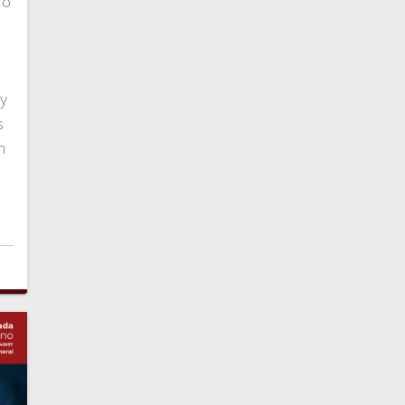
ro
 y
s
n