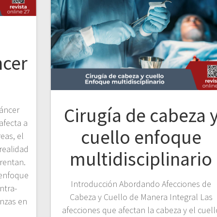
ncer
Cirugía de cabeza 
Cáncer
afecta a
cuello enfoque
eas, el
realidad
multidisciplinario
rentan.
 enfoque
Introducción Abordando Afecciones de
ntra-
Cabeza y Cuello de Manera Integral Las
anzas en
afecciones que afectan la cabeza y el cuell