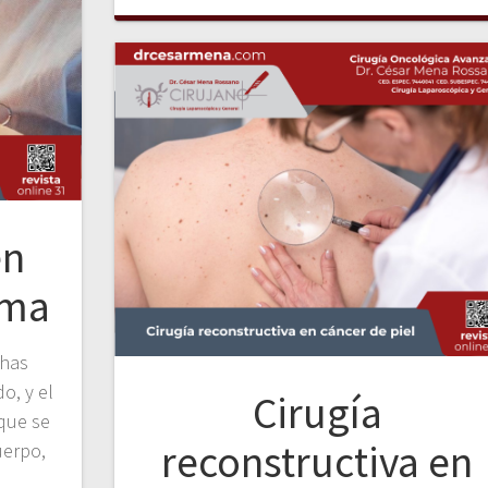
en
oma
chas
o, y el
Cirugía
que se
reconstructiva en
uerpo,