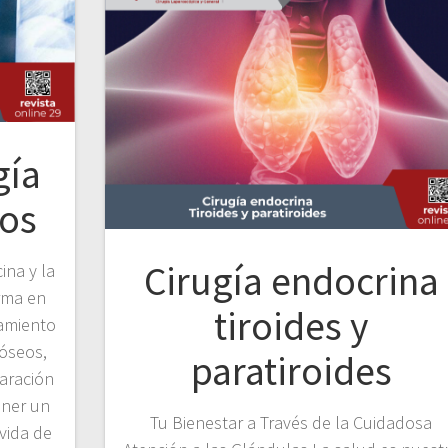
gía
os
Cirugía endocrina
ina y la
rma en
tiroides y
tamiento
óseos,
paratiroides
aración
ener un
Tu Bienestar a Través de la Cuidadosa
 vida de