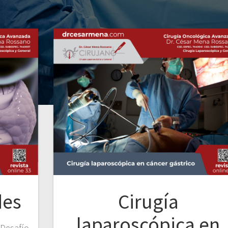
des
Cirugía
laparoscópica en
 Desafío