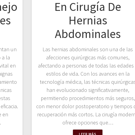
nejo
En Cirugía De
es
Hernias
Abdominales
ntan un
Las hernias abdominales son una de las
 a la
afecciones quirúrgicas más comunes,
ital en
afectando a personas de todas las edades
nignas
estilos de vida. Con los avances en la
tamiento
tecnología médica, las técnicas quirúrgica
nicas
han evolucionado significativamente,
estas
permitiendo procedimientos más seguros,
ficacia.
con menor dolor postoperatorio y tiempos 
e en
recuperación más cortos. La cirugía moder
…
ofrece opciones que…
LEER MÁS