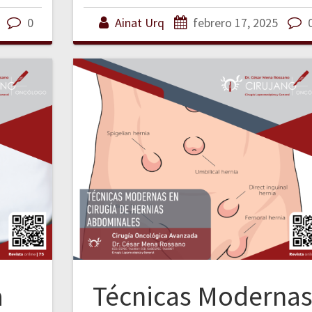
0
Ainat Urq
febrero 17, 2025
a
Técnicas Moderna