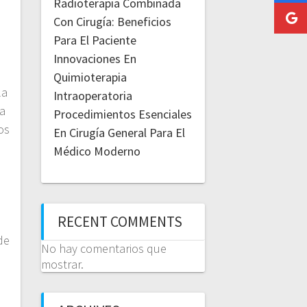
Radioterapia Combinada
Con Cirugía: Beneficios
Para El Paciente
Innovaciones En
Quimioterapia
la
Intraoperatoria
la
Procedimientos Esenciales
os
En Cirugía General Para El
Médico Moderno
RECENT COMMENTS
de
No hay comentarios que
mostrar.