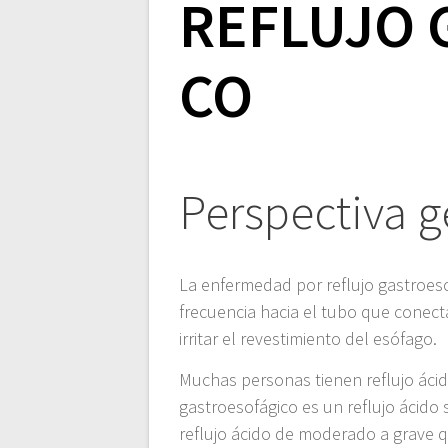
REFLUJO 
CO
Perspectiva g
La enfermedad por reflujo gastroes
frecuencia hacia el tubo que conect
irritar el revestimiento del esófago.
Muchas personas tienen reflujo áci
gastroesofágico es un reflujo ácid
reflujo ácido de moderado a grave 