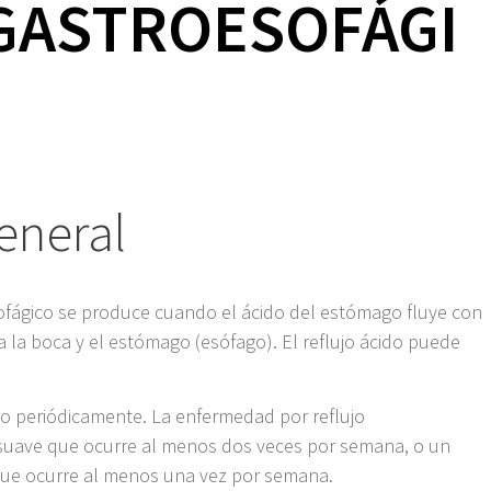
GASTROESOFÁGI
eneral
ofágico se produce cuando el ácido del estómago fluye con
a la boca y el estómago (esófago). El reflujo ácido puede
do periódicamente. La enfermedad por reflujo
o suave que ocurre al menos dos veces por semana, o un
que ocurre al menos una vez por semana.