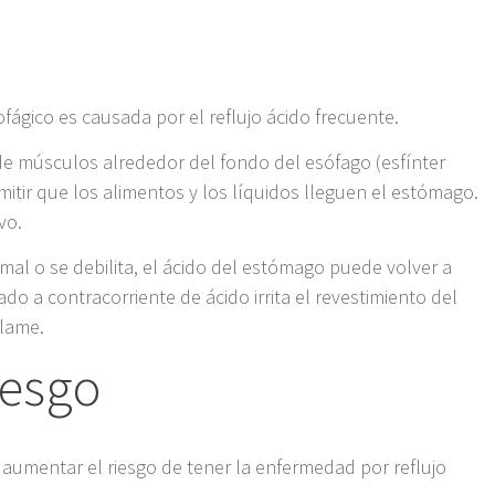
fágico es causada por el reflujo ácido frecuente.
de músculos alrededor del fondo del esófago (esfínter
rmitir que los alimentos y los líquidos lleguen el estómago.
vo.
ormal o se debilita, el ácido del estómago puede volver a
ado a contracorriente de ácido irrita el revestimiento del
flame.
iesgo
umentar el riesgo de tener la enfermedad por reflujo