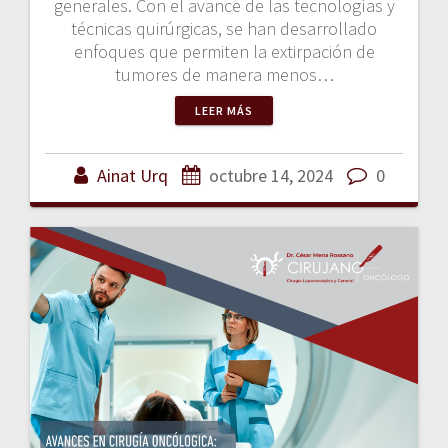
generales. Con el avance de las tecnologías y
técnicas quirúrgicas, se han desarrollado
enfoques que permiten la extirpación de
tumores de manera menos…
LEER MÁS
Ainat Urq
octubre 14, 2024
0