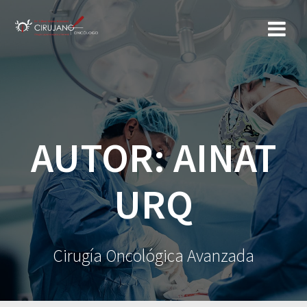
Saltar
al
contenido
AUTOR:
AINAT
URQ
Cirugía Oncológica Avanzada